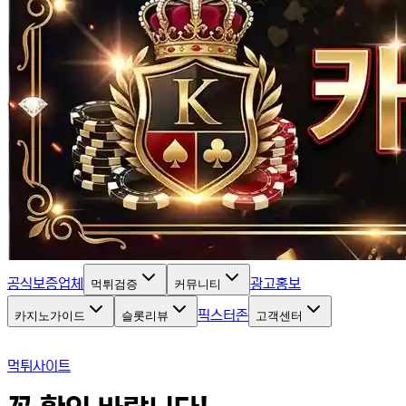
공식보증업체
광고홍보
먹튀검증
커뮤니티
픽스터존
카지노가이드
슬롯리뷰
고객센터
먹튀사이트