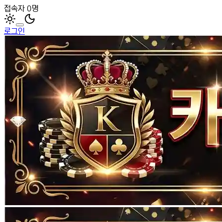
접속자 0명
로그인