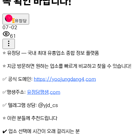
꼭 확인 바랍니다!
3
유정당
07-02
61
⭐️ 유정당 — 국내 최대 유흥업소 종합 정보 플랫폼
⭐️ 지금 방문하면 원하는 업소를 빠르게 비교하고 찾을 수 있습니다!
✅ 공식 도메인:
https://yoojungdang4.com
✅평생주소:
유정당평생.com
✅ 텔레그램 상담: @yjd_cs
⭐️ 이런 분들께 추천드립니다
✔️ 업소 선택에 시간이 오래 걸리시는 분