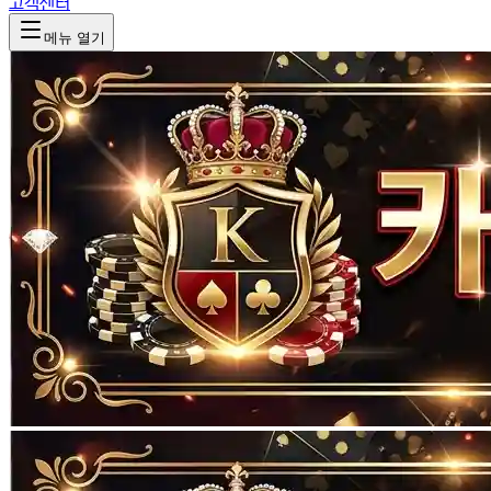
고객센터
메뉴 열기