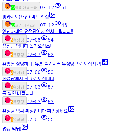
07-12
51
20
코리아픽스터
홍카지노(재업) 먹튀 확정
07-12
46
20
코리아픽스터
안녕하세요 유정당에서 인사드립니다!!
07-08
54
3
유정당
유정당 입니다 놀러오십쇼!
07-07
62
3
유정당
유흥은 정당하다! 유흥 즐기시러 유정당으로 오십시요!
07-06
53
3
유정당
유정당에서 최고로 모십니다!
07-03
87
3
유정당
꼭 확인 바랍니다!
07-02
62
3
유정당
유정당 먹튀 확정입니다 확인하세요
07-01
55
3
유정당
명성 먹튀!