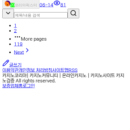
06-14
81
20
코리아픽스터
1
2
More pages
119
Next
글쓰기
이용약관
개인정보 처리방침
사이트맵
RSS
카지노코리아| 카지노커뮤니티 | 온라인카지노 | 카지노사이트 카지
노검증 All rights reserved.
보증업체
홈
로그인