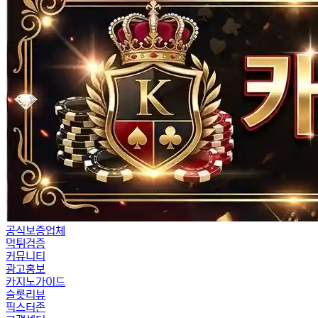
공식보증업체
먹튀검증
커뮤니티
광고홍보
카지노가이드
슬롯리뷰
픽스터존