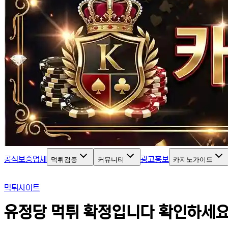
공식보증업체
광고홍보
먹튀검증
커뮤니티
카지노가이드
먹튀사이트
유정당 먹튀 확정입니다 확인하세