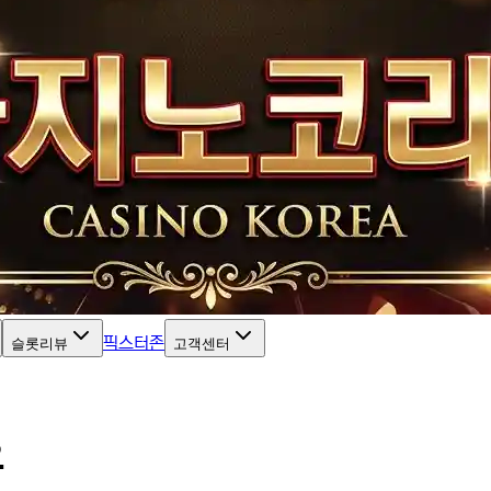
픽스터존
슬롯리뷰
고객센터
요