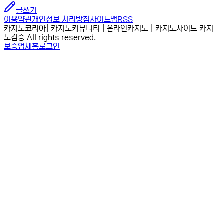
글쓰기
이용약관
개인정보 처리방침
사이트맵
RSS
카지노코리아| 카지노커뮤니티 | 온라인카지노 | 카지노사이트 카지
노검증 All rights reserved.
보증업체
홈
로그인