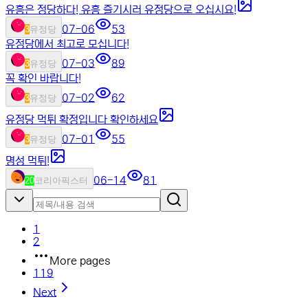
유흥은 정당하다! 유흥 즐기시러 유정당으로 오십시요!
07-06
53
3
유정당
유정당에서 최고로 모십니다!
07-03
89
3
유정당
꼭 확인 바랍니다!
07-02
62
3
유정당
유정당 먹튀 확정입니다 확인하세요
07-01
55
3
유정당
명성 먹튀!
06-14
81
20
코리아픽스터
1
2
More pages
119
Next