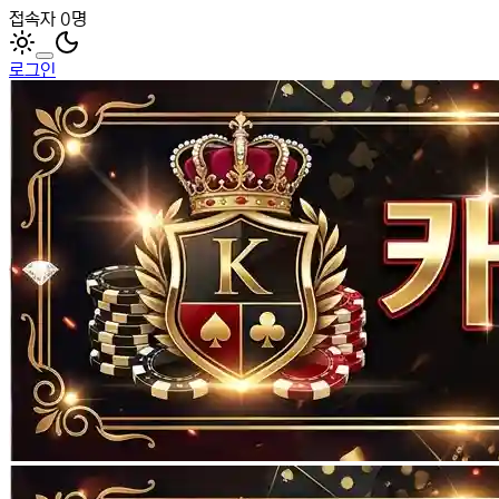
접속자 0명
로그인