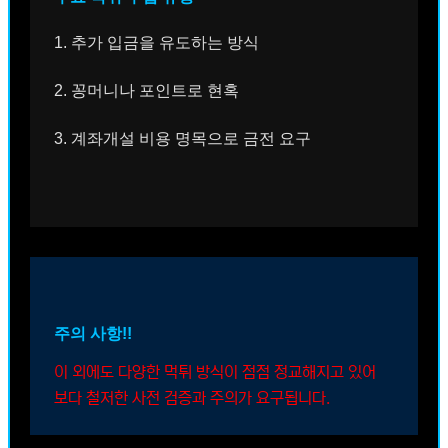
1. 추가 입금을 유도하는 방식
2. 꽁머니나 포인트로 현혹
3. 계좌개설 비용 명목으로 금전 요구
주의 사항!!
이 외에도 다양한 먹튀 방식이 점점 정교해지고 있어
보다 철저한 사전 검증과 주의가 요구됩니다.