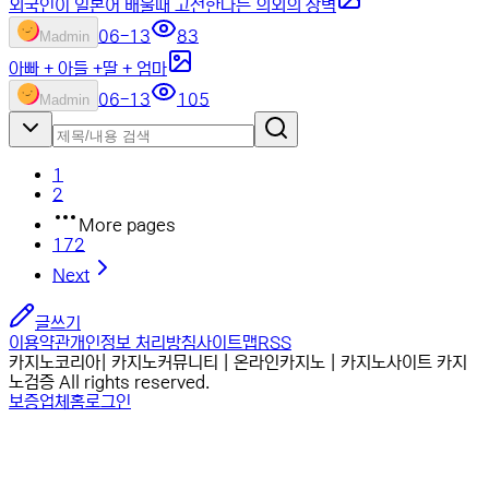
외국인이 일본어 배울때 고전한다는 의외의 장벽
06-13
83
M
admin
아빠 + 아들 +딸 + 엄마
06-13
105
M
admin
1
2
More pages
172
Next
글쓰기
이용약관
개인정보 처리방침
사이트맵
RSS
카지노코리아| 카지노커뮤니티 | 온라인카지노 | 카지노사이트 카지
노검증 All rights reserved.
보증업체
홈
로그인