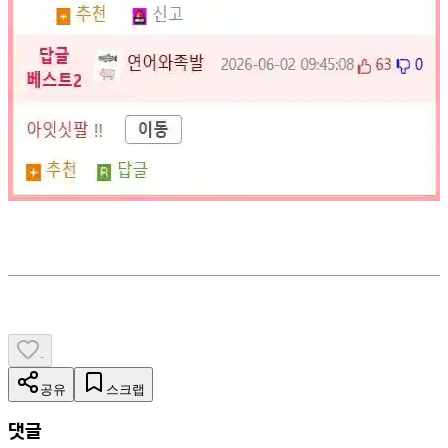
-
공유
스크랩
댓글