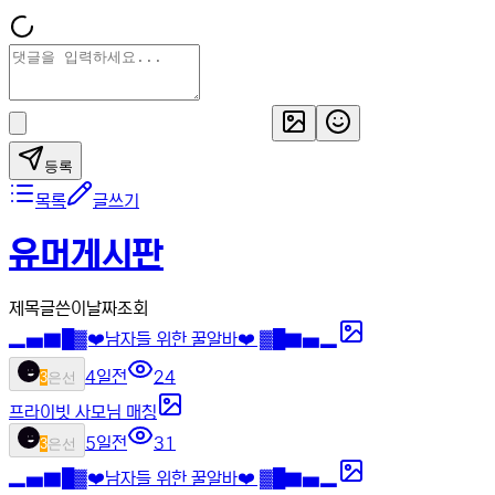
등록
목록
글쓰기
유머게시판
제목
글쓴이
날짜
조회
▂▅▇█▓❤️남자들 위한 꿀알바❤️ ▓█▇▅▂
4일전
24
3
은선
프라이빗 사모님 매칭
5일전
31
3
은선
▂▅▇█▓❤️남자들 위한 꿀알바❤️ ▓█▇▅▂