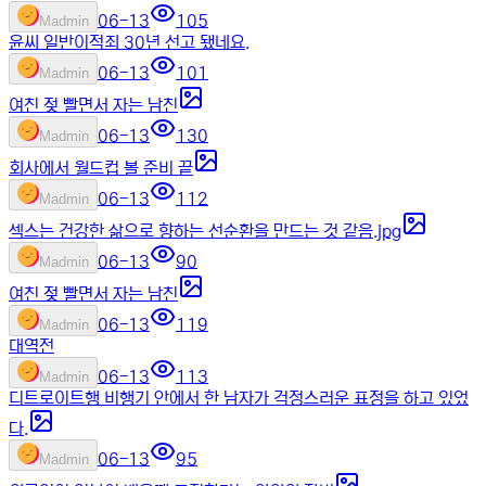
06-13
105
M
admin
윤씨 일반이적죄 30년 선고 됐네요.
06-13
101
M
admin
여친 젖 빨면서 자는 남친
06-13
130
M
admin
회사에서 월드컵 볼 준비 끝
06-13
112
M
admin
섹스는 건강한 삶으로 향하는 선순환을 만드는 것 같음.jpg
06-13
90
M
admin
여친 젖 빨면서 자는 남친
06-13
119
M
admin
대역전
06-13
113
M
admin
디트로이트행 비행기 안에서 한 남자가 걱정스러운 표정을 하고 있었
다.
06-13
95
M
admin