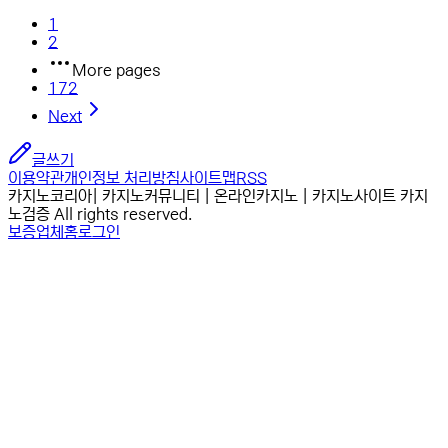
1
2
More pages
172
Next
글쓰기
이용약관
개인정보 처리방침
사이트맵
RSS
카지노코리아| 카지노커뮤니티 | 온라인카지노 | 카지노사이트 카지
노검증 All rights reserved.
보증업체
홈
로그인