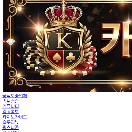
공식보증업체
먹튀검증
커뮤니티
광고홍보
카지노가이드
슬롯리뷰
픽스터존