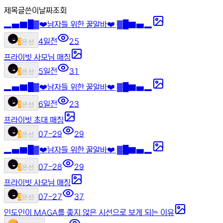
제목
글쓴이
날짜
조회
▂▅▇█▓❤️남자들 위한 꿀알바❤️ ▓█▇▅▂
4일전
25
3
은선
프라이빗 사모님 매칭
5일전
31
3
은선
▂▅▇█▓❤️남자들 위한 꿀알바❤️ ▓█▇▅▂
6일전
23
3
은선
프라이빗 초대 매칭
07-29
29
3
은선
▂▅▇█▓❤️남자들 위한 꿀알바❤️ ▓█▇▅▂
07-28
29
3
은선
프라이빗 사모님 매칭
07-27
37
3
은선
인도인이 MAGA를 좋지 않은 시선으로 보게 되는 이유