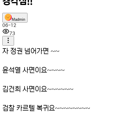
경각심!!
M
admin
06-12
73
자 정권 넘어가면 ~~
윤석열 사면이요~~~~
김건희 사면이요~~~~~~
검찰 카르텔 복귀요~~~~~~~~