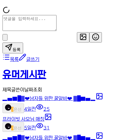
등록
목록
글쓰기
유머게시판
제목
글쓴이
날짜
조회
▂▅▇█▓❤️남자들 위한 꿀알바❤️ ▓█▇▅▂
4일전
25
3
은선
프라이빗 사모님 매칭
5일전
31
3
은선
▂▅▇█▓❤️남자들 위한 꿀알바❤️ ▓█▇▅▂