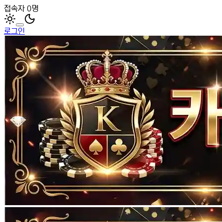
접속자 0명
로그인