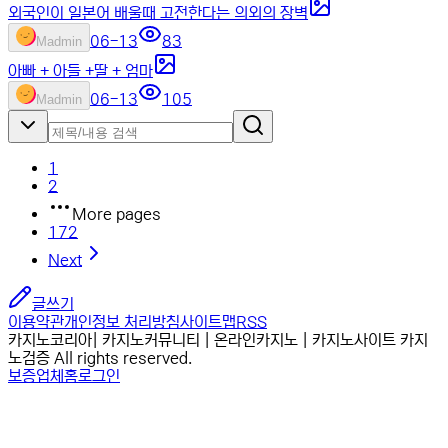
외국인이 일본어 배울때 고전한다는 의외의 장벽
06-13
83
M
admin
아빠 + 아들 +딸 + 엄마
06-13
105
M
admin
1
2
More pages
172
Next
글쓰기
이용약관
개인정보 처리방침
사이트맵
RSS
카지노코리아| 카지노커뮤니티 | 온라인카지노 | 카지노사이트 카지
노검증 All rights reserved.
보증업체
홈
로그인