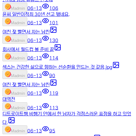
06-13
106
M
admin
윤씨 일반이적죄 30년 선고 됐네요.
06-13
101
M
admin
여친 젖 빨면서 자는 남친
06-13
130
M
admin
회사에서 월드컵 볼 준비 끝
06-13
114
M
admin
섹스는 건강한 삶으로 향하는 선순환을 만드는 것 같음.jpg
06-13
90
M
admin
여친 젖 빨면서 자는 남친
06-13
119
M
admin
대역전
06-13
113
M
admin
디트로이트행 비행기 안에서 한 남자가 걱정스러운 표정을 하고 있었
다.
06-13
95
M
admin