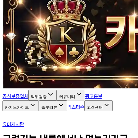
공식보증업체
광고홍보
먹튀검증
커뮤니티
픽스터존
카지노가이드
슬롯리뷰
고객센터
유머게시판