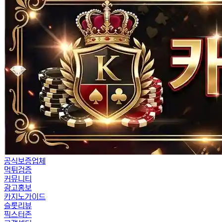
공식보증업체
먹튀검증
커뮤니티
광고홍보
카지노가이드
슬롯리뷰
픽스터존