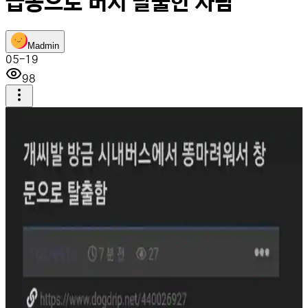
급똥으로 버시 탈출한 사람
M
admin
05-19
98