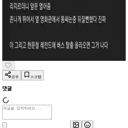
-
공유
스크랩
댓글