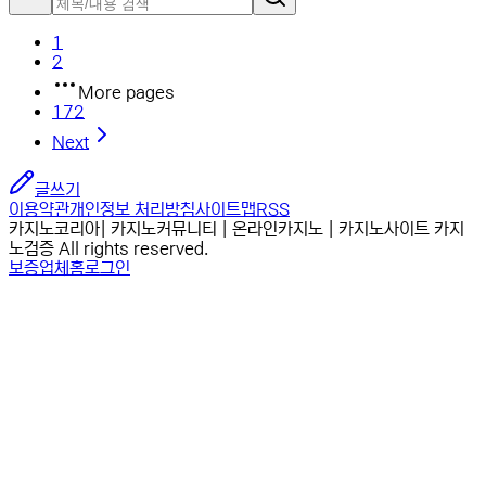
1
2
More pages
172
Next
글쓰기
이용약관
개인정보 처리방침
사이트맵
RSS
카지노코리아| 카지노커뮤니티 | 온라인카지노 | 카지노사이트 카지
노검증 All rights reserved.
보증업체
홈
로그인