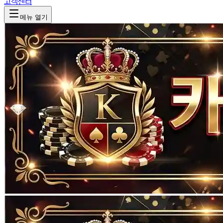
고객센터
메뉴 열기