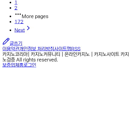
1
2
More pages
172
Next
글쓰기
이용약관
개인정보 처리방침
사이트맵
RSS
카지노코리아| 카지노커뮤니티 | 온라인카지노 | 카지노사이트 카지
노검증 All rights reserved.
보증업체
홈
로그인