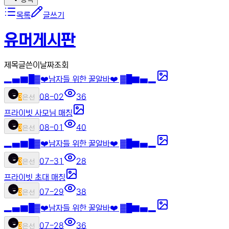
목록
글쓰기
유머게시판
제목
글쓴이
날짜
조회
▂▅▇█▓❤️남자들 위한 꿀알바❤️ ▓█▇▅▂
08-02
36
3
은선
프라이빗 사모님 매칭
08-01
40
3
은선
▂▅▇█▓❤️남자들 위한 꿀알바❤️ ▓█▇▅▂
07-31
28
3
은선
프라이빗 초대 매칭
07-29
38
3
은선
▂▅▇█▓❤️남자들 위한 꿀알바❤️ ▓█▇▅▂
07-28
36
3
은선