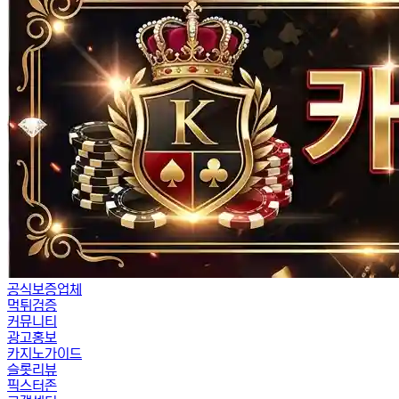
공식보증업체
먹튀검증
커뮤니티
광고홍보
카지노가이드
슬롯리뷰
픽스터존