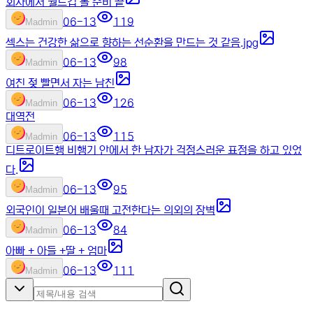
회사에서 월드컵 볼 준비 끝
06-13
119
M
admin
섹스는 건강한 삶으로 향하는 선순환을 만드는 것 같음.jpg
06-13
98
M
admin
여친 젖 빨면서 자는 남친
06-13
126
M
admin
대역전
06-13
115
M
admin
디트로이트행 비행기 안에서 한 남자가 걱정스러운 표정을 하고 있었
다.
06-13
95
M
admin
외국인이 일본어 배울때 고전한다는 의외의 장벽
06-13
84
M
admin
아빠 + 아들 +딸 + 엄마
06-13
111
M
admin