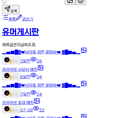
등록
목록
글쓰기
유머게시판
제목
글쓴이
날짜
조회
▂▅▇█▓❤️남자들 위한 꿀알바❤️ ▓█▇▅▂
5일전
28
3
은선
프라이빗 사모님 매칭
6일전
34
3
은선
▂▅▇█▓❤️남자들 위한 꿀알바❤️ ▓█▇▅▂
7일전
24
3
은선
프라이빗 초대 매칭
07-29
32
3
은선