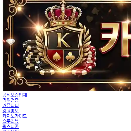
공식보증업체
먹튀검증
커뮤니티
광고홍보
카지노가이드
슬롯리뷰
픽스터존