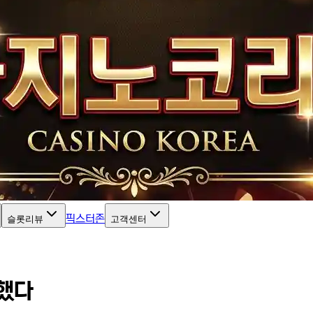
픽스터존
슬롯리뷰
고객센터
만했다