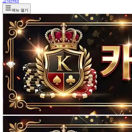
고객센터
메뉴 열기