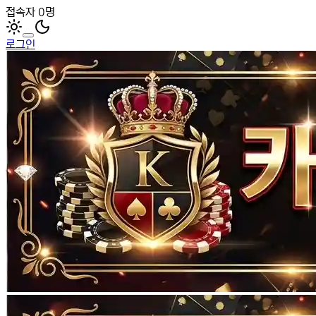
접속자 0명
로그인