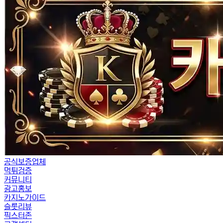
공식보증업체
먹튀검증
커뮤니티
광고홍보
카지노가이드
슬롯리뷰
픽스터존