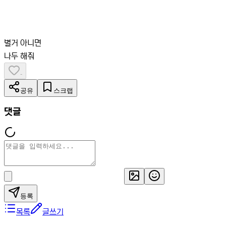
별거 아니면
나두 해줘
-
공유
스크랩
댓글
등록
목록
글쓰기