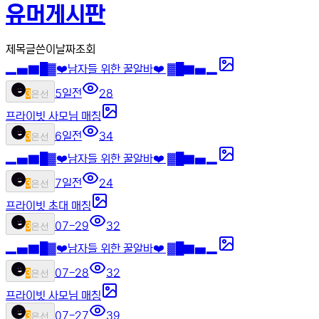
유머게시판
제목
글쓴이
날짜
조회
▂▅▇█▓❤️남자들 위한 꿀알바❤️ ▓█▇▅▂
5일전
28
3
은선
프라이빗 사모님 매칭
6일전
34
3
은선
▂▅▇█▓❤️남자들 위한 꿀알바❤️ ▓█▇▅▂
7일전
24
3
은선
프라이빗 초대 매칭
07-29
32
3
은선
▂▅▇█▓❤️남자들 위한 꿀알바❤️ ▓█▇▅▂
07-28
32
3
은선
프라이빗 사모님 매칭
07-27
39
3
은선