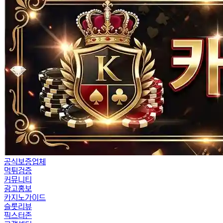
공식보증업체
먹튀검증
커뮤니티
광고홍보
카지노가이드
슬롯리뷰
픽스터존