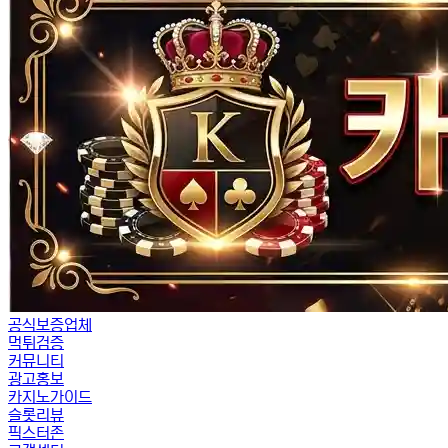
공식보증업체
먹튀검증
커뮤니티
광고홍보
카지노가이드
슬롯리뷰
픽스터존