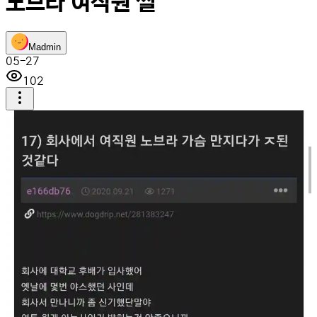
노브라 여직원 썰
M
admin
05-27
102