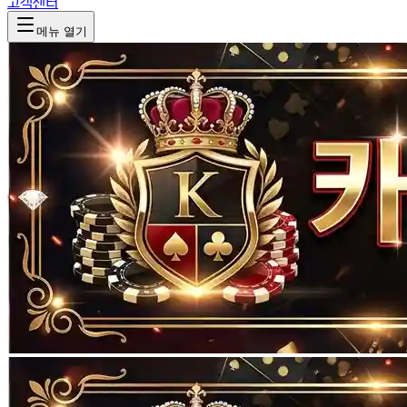
고객센터
메뉴 열기