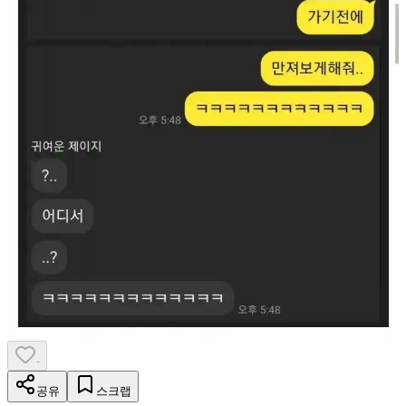
-
공유
스크랩