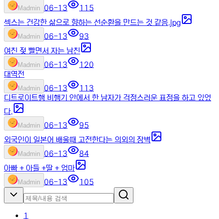
06-13
115
M
admin
섹스는 건강한 삶으로 향하는 선순환을 만드는 것 같음.jpg
06-13
93
M
admin
여친 젖 빨면서 자는 남친
06-13
120
M
admin
대역전
06-13
113
M
admin
디트로이트행 비행기 안에서 한 남자가 걱정스러운 표정을 하고 있었
다.
06-13
95
M
admin
외국인이 일본어 배울때 고전한다는 의외의 장벽
06-13
84
M
admin
아빠 + 아들 +딸 + 엄마
06-13
105
M
admin
1