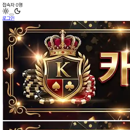
접속자 0명
로그인