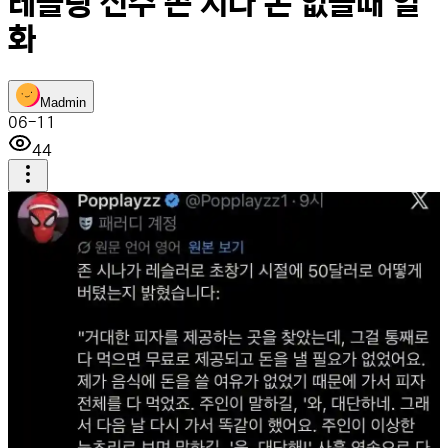
레슬링 선수 존 시나 돈 없을때 일
화
M
admin
06-11
44