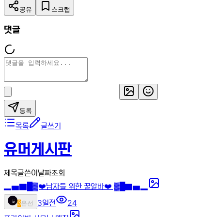
공유
스크랩
댓글
등록
목록
글쓰기
유머게시판
제목
글쓴이
날짜
조회
▂▅▇█▓❤️남자들 위한 꿀알바❤️ ▓█▇▅▂
3일전
24
3
은선