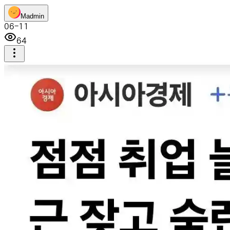
M
admin
06-11
64