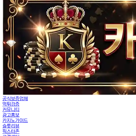
공식보증업체
먹튀검증
커뮤니티
광고홍보
카지노가이드
슬롯리뷰
픽스터존