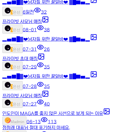
▂▅▇█▓❤️남자들 위한 꿀알바❤️ ▓█▇▅▂
6일전
32
3
은선
프라이빗 사모님 매칭
08-01
38
3
은선
▂▅▇█▓❤️남자들 위한 꿀알바❤️ ▓█▇▅▂
07-31
26
3
은선
프라이빗 초대 매칭
07-29
35
3
은선
▂▅▇█▓❤️남자들 위한 꿀알바❤️ ▓█▇▅▂
07-28
35
3
은선
프라이빗 사모님 매칭
07-27
40
3
은선
인도인이 MAGA를 좋지 않은 시선으로 보게 되는 이유
06-13
113
M
admin
정청래 대표님 절대 포기하지 마세요.