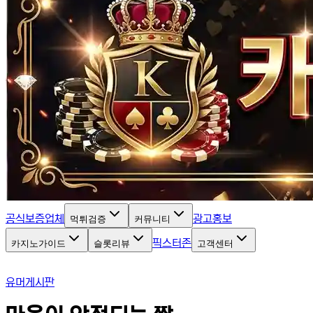
공식보증업체
광고홍보
먹튀검증
커뮤니티
픽스터존
카지노가이드
슬롯리뷰
고객센터
유머게시판