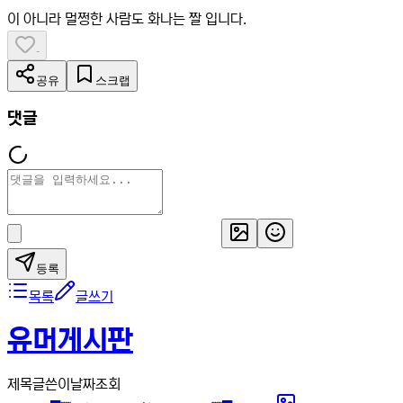
이 아니라 멀쩡한 사람도 화나는 짤 입니다.
-
공유
스크랩
댓글
등록
목록
글쓰기
유머게시판
제목
글쓴이
날짜
조회