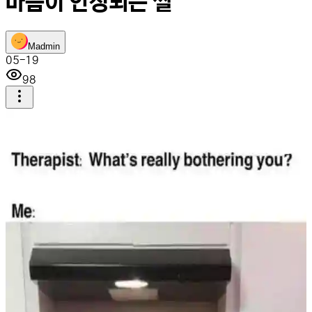
마음이 안정되는 짤
M
admin
05-19
98