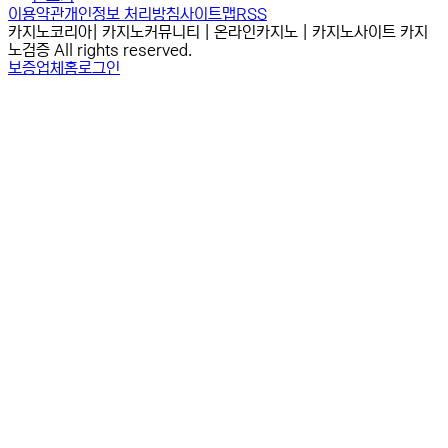
이용약관
개인정보 처리방침
사이트맵
RSS
카지노코리아| 카지노커뮤니티 | 온라인카지노 | 카지노사이트 카지
노검증 All rights reserved.
보증업체
홈
로그인