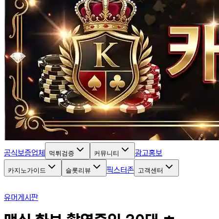
공식보증업체
광고홍보
먹튀검증
커뮤니티
픽스터존
카지노가이드
슬롯리뷰
고객센터
유머게시판