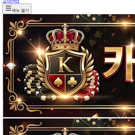
고객센터
메뉴 열기