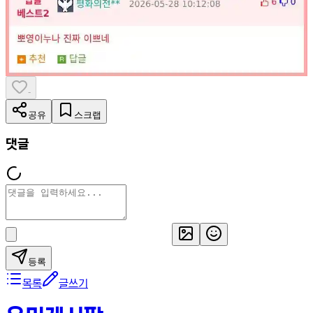
-
공유
스크랩
댓글
등록
목록
글쓰기