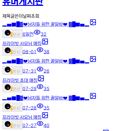
유머게시판
제목
글쓴이
날짜
조회
▂▅▇█▓❤️남자들 위한 꿀알바❤️ ▓█▇▅▂
6일전
32
3
은선
프라이빗 사모님 매칭
08-01
38
3
은선
▂▅▇█▓❤️남자들 위한 꿀알바❤️ ▓█▇▅▂
07-31
26
3
은선
프라이빗 초대 매칭
07-29
35
3
은선
▂▅▇█▓❤️남자들 위한 꿀알바❤️ ▓█▇▅▂
07-28
35
3
은선
프라이빗 사모님 매칭
07-27
40
3
은선