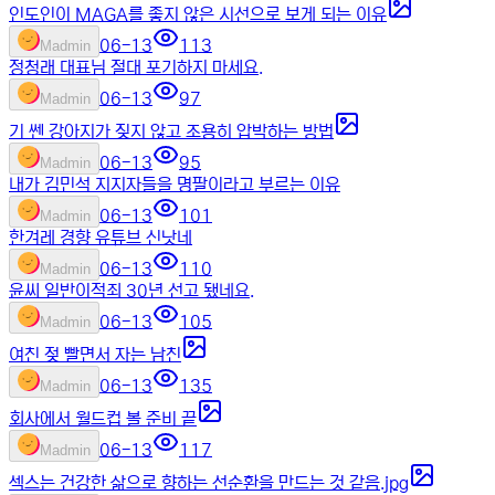
인도인이 MAGA를 좋지 않은 시선으로 보게 되는 이유
06-13
113
M
admin
정청래 대표님 절대 포기하지 마세요.
06-13
97
M
admin
기 쎈 강아지가 짖지 않고 조용히 압박하는 방법
06-13
95
M
admin
내가 김민석 지지자들을 명팔이라고 부르는 이유
06-13
101
M
admin
한겨레 경향 유튜브 신낫네
06-13
110
M
admin
윤씨 일반이적죄 30년 선고 됐네요.
06-13
105
M
admin
여친 젖 빨면서 자는 남친
06-13
135
M
admin
회사에서 월드컵 볼 준비 끝
06-13
117
M
admin
섹스는 건강한 삶으로 향하는 선순환을 만드는 것 같음.jpg