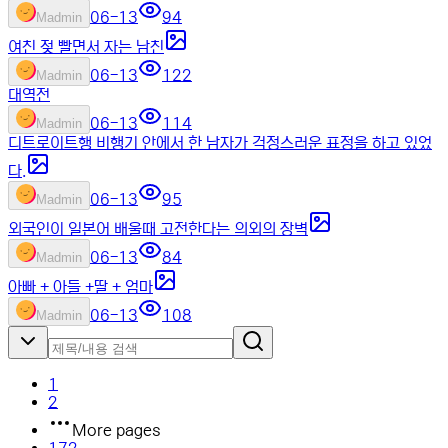
06-13
94
M
admin
여친 젖 빨면서 자는 남친
06-13
122
M
admin
대역전
06-13
114
M
admin
디트로이트행 비행기 안에서 한 남자가 걱정스러운 표정을 하고 있었
다.
06-13
95
M
admin
외국인이 일본어 배울때 고전한다는 의외의 장벽
06-13
84
M
admin
아빠 + 아들 +딸 + 엄마
06-13
108
M
admin
1
2
More pages
172