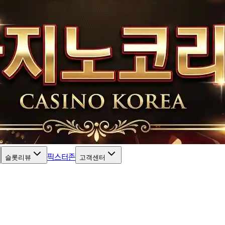
픽스터존
슬롯리뷰
고객센터