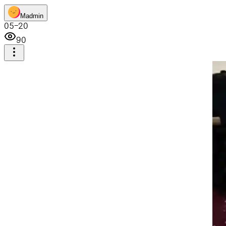
M
admin
05-20
90