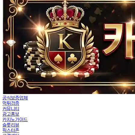
공식보증업체
먹튀검증
커뮤니티
광고홍보
카지노가이드
슬롯리뷰
픽스터존