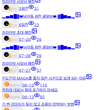
프라이빗 사모님 매칭
5일전
31
3
은선
▂▅▇█▓❤️남자들 위한 꿀알바❤️ ▓█▇▅▂
6일전
23
3
은선
프라이빗 초대 매칭
07-29
29
3
은선
▂▅▇█▓❤️남자들 위한 꿀알바❤️ ▓█▇▅▂
07-28
29
3
은선
프라이빗 사모님 매칭
07-27
37
3
은선
인도인이 MAGA를 좋지 않은 시선으로 보게 되는 이유
06-13
110
M
admin
정청래 대표님 절대 포기하지 마세요.
06-13
95
M
admin
기 쎈 강아지가 짖지 않고 조용히 압박하는 방법