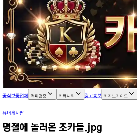
공식보증업체
광고홍보
먹튀검증
커뮤니티
카지노가이드
유머게시판
명절에 놀러온 조카들.jpg