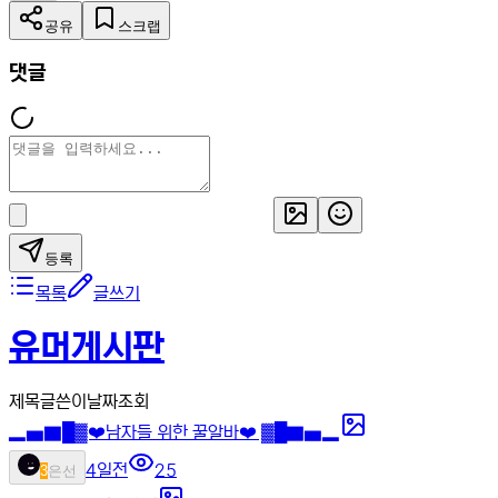
공유
스크랩
댓글
등록
목록
글쓰기
유머게시판
제목
글쓴이
날짜
조회
▂▅▇█▓❤️남자들 위한 꿀알바❤️ ▓█▇▅▂
4일전
25
3
은선