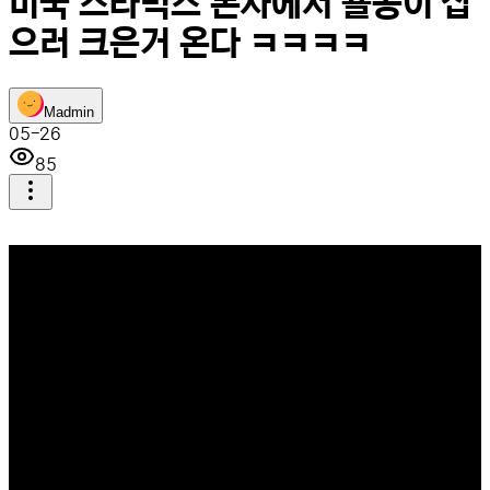
미국 스타벅스 본사에서 묠콩이 잡
으러 크은거 온다 ㅋㅋㅋㅋ
M
admin
05-26
85