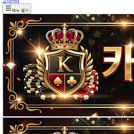
고객센터
메뉴 열기