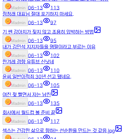
06-13
113
M
admin
정청래 대표님 절대 포기하지 마세요.
06-13
97
M
admin
기 쎈 강아지가 짖지 않고 조용히 압박하는 방법
06-13
95
M
admin
내가 김민석 지지자들을 명팔이라고 부르는 이유
06-13
102
M
admin
한겨레 경향 유튜브 신낫네
06-13
110
M
admin
윤씨 일반이적죄 30년 선고 됐네요.
06-13
105
M
admin
여친 젖 빨면서 자는 남친
06-13
135
M
admin
회사에서 월드컵 볼 준비 끝
06-13
117
M
admin
섹스는 건강한 삶으로 향하는 선순환을 만드는 것 같음.jpg