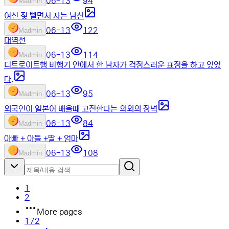
06-13
94
M
admin
여친 젖 빨면서 자는 남친
06-13
122
M
admin
대역전
06-13
114
M
admin
디트로이트행 비행기 안에서 한 남자가 걱정스러운 표정을 하고 있었
다.
06-13
95
M
admin
외국인이 일본어 배울때 고전한다는 의외의 장벽
06-13
84
M
admin
아빠 + 아들 +딸 + 엄마
06-13
108
M
admin
1
2
More pages
172