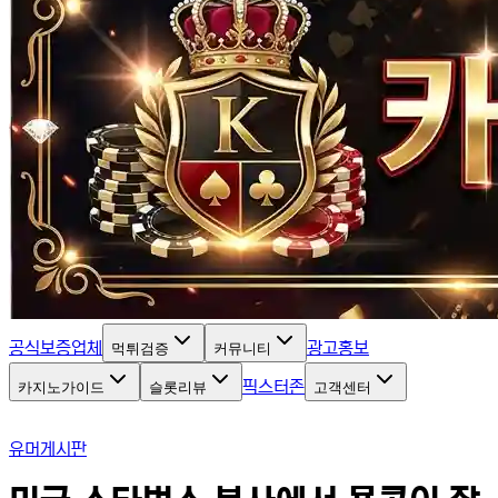
공식보증업체
광고홍보
먹튀검증
커뮤니티
픽스터존
카지노가이드
슬롯리뷰
고객센터
유머게시판