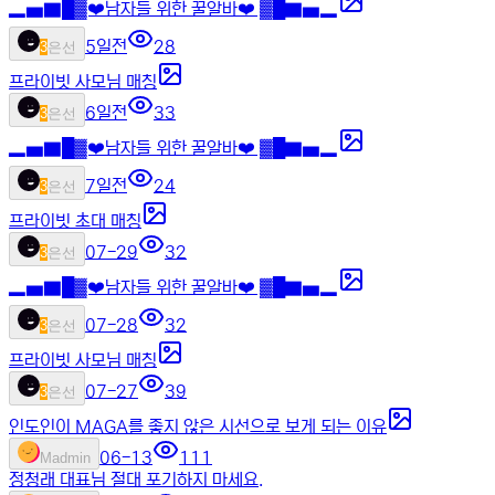
▂▅▇█▓❤️남자들 위한 꿀알바❤️ ▓█▇▅▂
5일전
28
3
은선
프라이빗 사모님 매칭
6일전
33
3
은선
▂▅▇█▓❤️남자들 위한 꿀알바❤️ ▓█▇▅▂
7일전
24
3
은선
프라이빗 초대 매칭
07-29
32
3
은선
▂▅▇█▓❤️남자들 위한 꿀알바❤️ ▓█▇▅▂
07-28
32
3
은선
프라이빗 사모님 매칭
07-27
39
3
은선
인도인이 MAGA를 좋지 않은 시선으로 보게 되는 이유
06-13
111
M
admin
정청래 대표님 절대 포기하지 마세요.