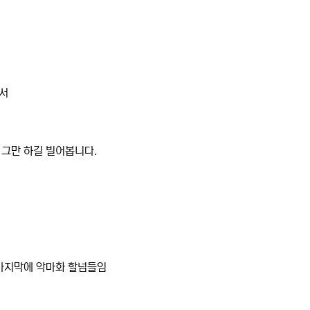
로서
 그만 하길 빌어봅니다.
 마지막에 악마화 할넘들임