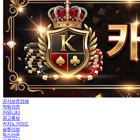
공식보증업체
먹튀검증
커뮤니티
광고홍보
카지노가이드
슬롯리뷰
픽스터존