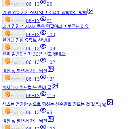
06-13
96
M
admin
기 쎈 강아지가 짖지 않고 조용히 압박하는 방법
06-13
91
M
admin
내가 김민석 지지자들을 명팔이라고 부르는 이유
06-13
100
M
admin
한겨레 경향 유튜브 신낫네
06-13
108
M
admin
윤씨 일반이적죄 30년 선고 됐네요.
06-13
102
M
admin
여친 젖 빨면서 자는 남친
06-13
131
M
admin
회사에서 월드컵 볼 준비 끝
06-13
115
M
admin
섹스는 건강한 삶으로 향하는 선순환을 만드는 것 같음.jpg
06-13
93
M
admin
여친 젖 빨면서 자는 남친