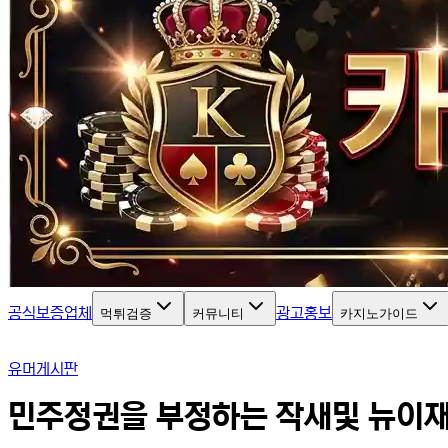
공식보증업체
광고홍보
먹튀검증
커뮤니티
카지노가이드
유머게시판
민주정권을 부정하는 작새및 뉴이재