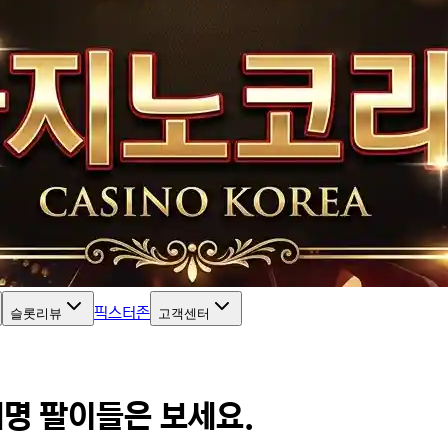
픽스터존
슬롯리뷰
고객센터
명 팔이들은 보세요.