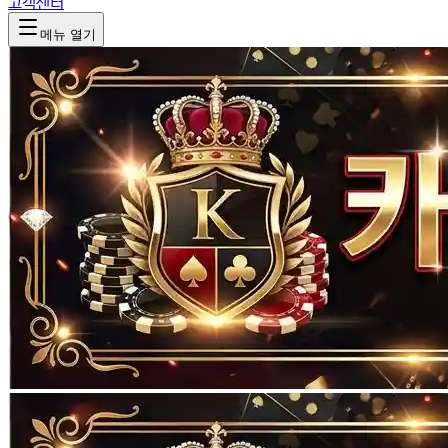
고객센터
메뉴 열기