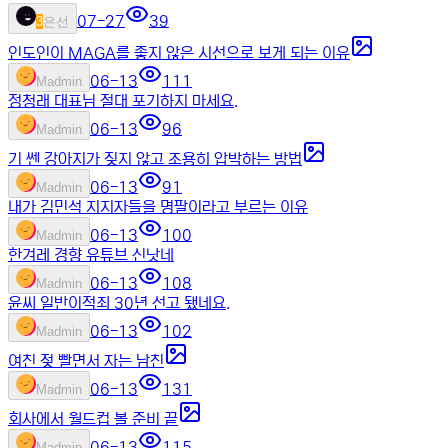
07-27
39
3
은선
인도인이 MAGA를 좋지 않은 시선으로 보게 되는 이유
06-13
111
M
admin
정청래 대표님 절대 포기하지 마세요.
06-13
96
M
admin
기 쎈 강아지가 짖지 않고 조용히 압박하는 방법
06-13
91
M
admin
내가 김민석 지지자들을 명팔이라고 부르는 이유
06-13
100
M
admin
한겨레 경향 유튜브 신낫네
06-13
108
M
admin
윤씨 일반이적죄 30년 선고 됐네요.
06-13
102
M
admin
여친 젖 빨면서 자는 남친
06-13
131
M
admin
회사에서 월드컵 볼 준비 끝
06-13
115
M
admin