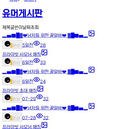
유머게시판
제목
글쓴이
날짜
조회
▂▅▇█▓❤️남자들 위한 꿀알바❤️ ▓█▇▅▂
5일전
28
3
은선
프라이빗 사모님 매칭
6일전
33
3
은선
▂▅▇█▓❤️남자들 위한 꿀알바❤️ ▓█▇▅▂
6일전
24
3
은선
프라이빗 초대 매칭
07-29
32
3
은선
▂▅▇█▓❤️남자들 위한 꿀알바❤️ ▓█▇▅▂
07-28
32
3
은선
프라이빗 사모님 매칭