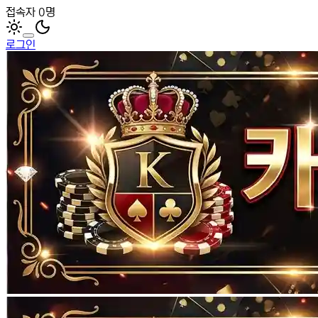
접속자 0명
로그인