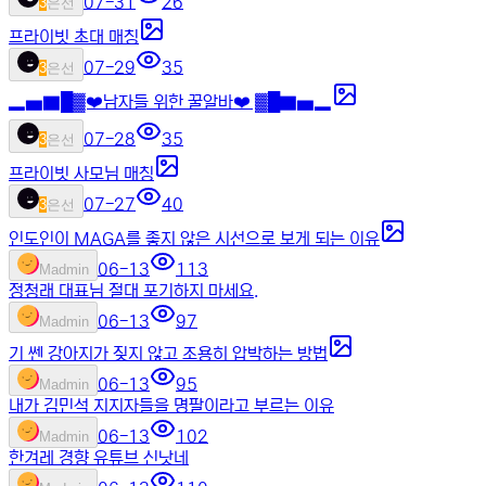
07-31
26
3
은선
프라이빗 초대 매칭
07-29
35
3
은선
▂▅▇█▓❤️남자들 위한 꿀알바❤️ ▓█▇▅▂
07-28
35
3
은선
프라이빗 사모님 매칭
07-27
40
3
은선
인도인이 MAGA를 좋지 않은 시선으로 보게 되는 이유
06-13
113
M
admin
정청래 대표님 절대 포기하지 마세요.
06-13
97
M
admin
기 쎈 강아지가 짖지 않고 조용히 압박하는 방법
06-13
95
M
admin
내가 김민석 지지자들을 명팔이라고 부르는 이유
06-13
102
M
admin
한겨레 경향 유튜브 신낫네