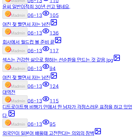
06-13
110
M
admin
윤씨 일반이적죄 30년 선고 됐네요.
06-13
105
M
admin
여친 젖 빨면서 자는 남친
06-13
136
M
admin
회사에서 월드컵 볼 준비 끝
06-13
117
M
admin
섹스는 건강한 삶으로 향하는 선순환을 만드는 것 같음.jpg
06-13
94
M
admin
여친 젖 빨면서 자는 남친
06-13
124
M
admin
대역전
06-13
115
M
admin
디트로이트행 비행기 안에서 한 남자가 걱정스러운 표정을 하고 있었
다.
06-13
95
M
admin
외국인이 일본어 배울때 고전한다는 의외의 장벽