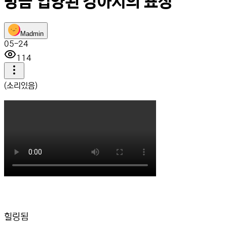
방금 입양된 강아지의 표정
M
admin
05-24
114
(소리있음)
힐링됨