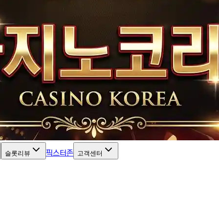
픽스터존
슬롯리뷰
고객센터