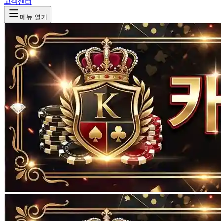
고객센터
메뉴 열기