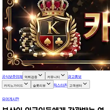
공식보증업체
광고홍보
먹튀검증
커뮤니티
픽스터존
카지노가이드
슬롯리뷰
고객센터
유머게시판