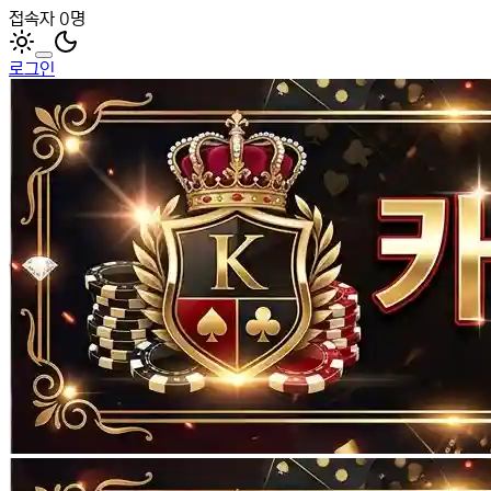
접속자 0명
로그인