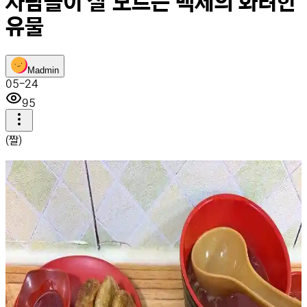
사람들이 잘 모르는 백제의 화려한
유물
M
admin
05-24
95
(짤)