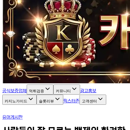
공식보증업체
광고홍보
먹튀검증
커뮤니티
픽스터존
카지노가이드
슬롯리뷰
고객센터
유머게시판