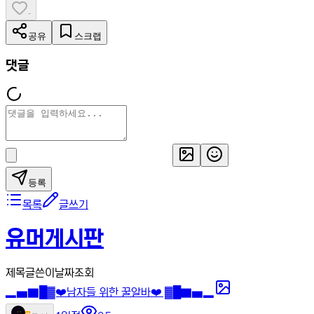
-
공유
스크랩
댓글
등록
목록
글쓰기
유머게시판
제목
글쓴이
날짜
조회
▂▅▇█▓❤️남자들 위한 꿀알바❤️ ▓█▇▅▂