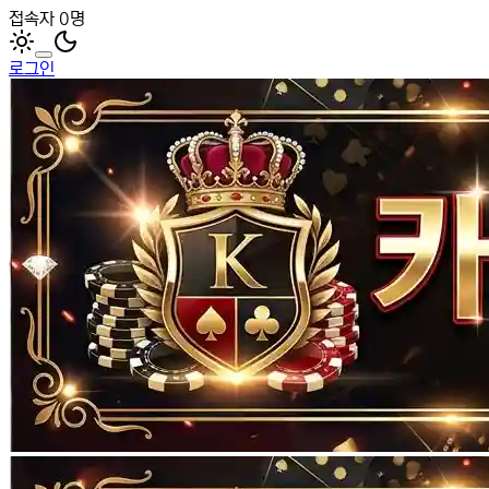
접속자 0명
로그인