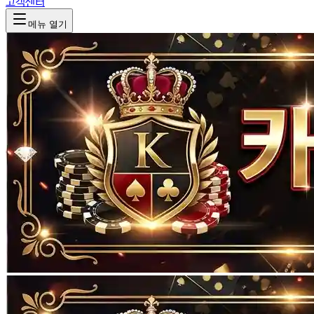
고객센터
메뉴 열기