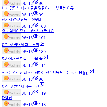
06-13
90
M
admin
내가 김민석 지지자들을 명팔이라고 부르는 이유
06-13
99
M
admin
한겨레 경향 유튜브 신낫네
06-13
106
M
admin
윤씨 일반이적죄 30년 선고 됐네요.
06-13
101
M
admin
여친 젖 빨면서 자는 남친
06-13
130
M
admin
회사에서 월드컵 볼 준비 끝
06-13
114
M
admin
섹스는 건강한 삶으로 향하는 선순환을 만드는 것 같음.jpg
06-13
90
M
admin
여친 젖 빨면서 자는 남친
06-13
119
M
admin
대역전
06-13
113
M
admin