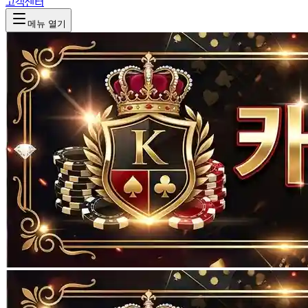
고객센터
메뉴 열기