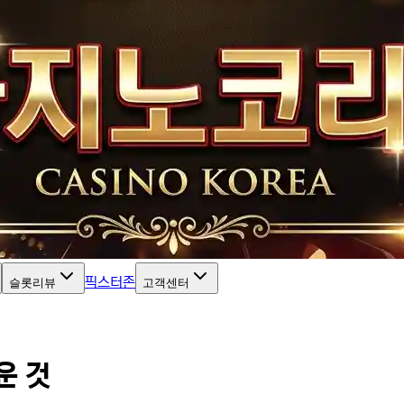
픽스터존
슬롯리뷰
고객센터
운 것