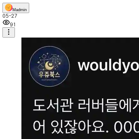
M
admin
05-27
91