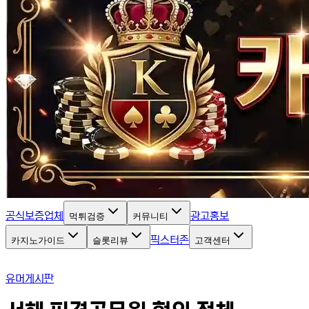
공식보증업체
광고홍보
먹튀검증
커뮤니티
픽스터존
카지노가이드
슬롯리뷰
고객센터
유머게시판