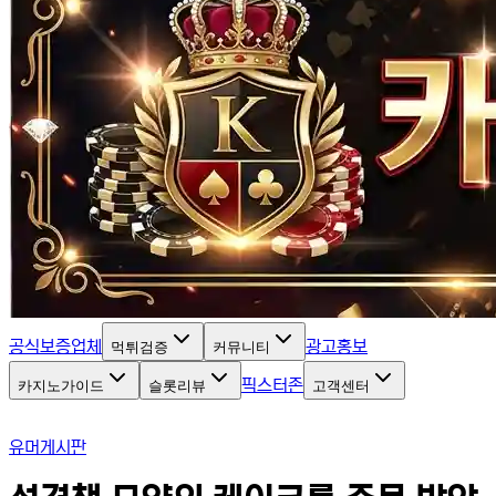
공식보증업체
광고홍보
먹튀검증
커뮤니티
픽스터존
카지노가이드
슬롯리뷰
고객센터
유머게시판