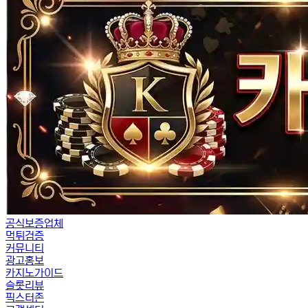
공식보증업체
먹튀검증
커뮤니티
광고홍보
카지노가이드
슬롯리뷰
픽스터존