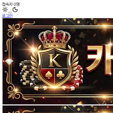
접속자 0명
로그인