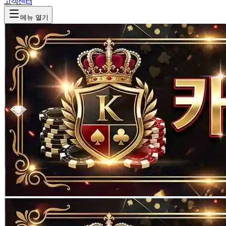
고객센터
메뉴 열기