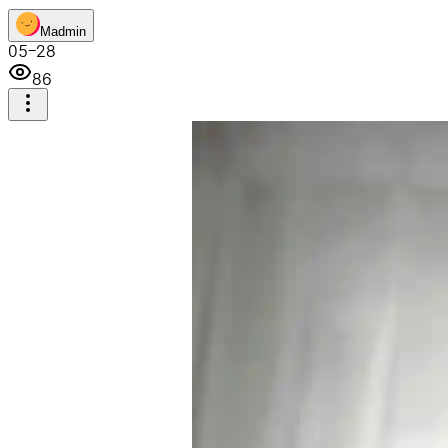
M
admin
05-28
86