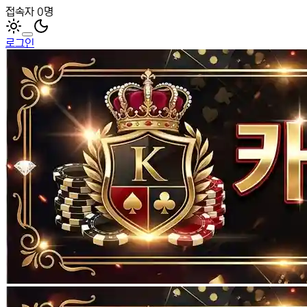
접속자 0명
로그인