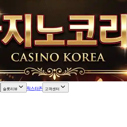
픽스터존
슬롯리뷰
고객센터