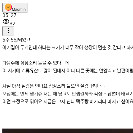
M
admin
05-27
82
5주 5일되었고
아기집이 두개인데 하나는 크기가 너무 작아 성장이 멈춘 것 같다고 하
다음주에 심장소리 들을 수 있다는데
이 시기에 계류유산도 많이 된대서 어디 다른 곳에는 안알리고 남편
사실 아직 실감은 안나요 심장소리 들으면 실감나려나…
모성애는 언제 생기쥬 저는 애 낳고도 안생길까봐 걱정… 남편이 태교기도
이런 표정으로 읶어요 지금은 그저 넘나 맥주랑 마가리타 마시고 싶