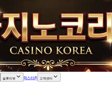
픽스터존
슬롯리뷰
고객센터