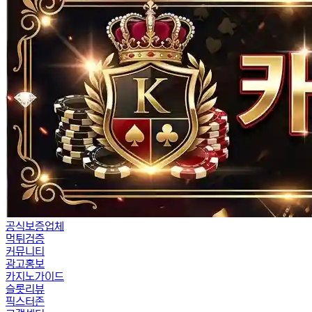
공식보증업체
먹튀검증
커뮤니티
광고홍보
카지노가이드
슬롯리뷰
픽스터존