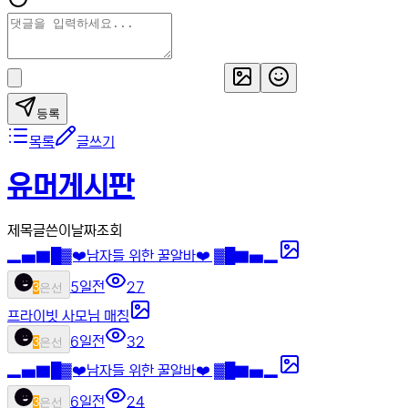
등록
목록
글쓰기
유머게시판
제목
글쓴이
날짜
조회
▂▅▇█▓❤️남자들 위한 꿀알바❤️ ▓█▇▅▂
5일전
27
3
은선
프라이빗 사모님 매칭
6일전
32
3
은선
▂▅▇█▓❤️남자들 위한 꿀알바❤️ ▓█▇▅▂
6일전
24
3
은선