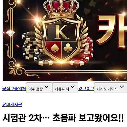
공식보증업체
광고홍보
먹튀검증
커뮤니티
카지노가이드
유머게시판
시험관 2차… 초음파 보고왔어요!!