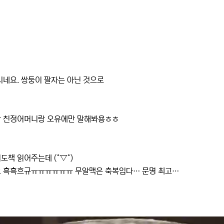
시네요. 쌍둥이 팔자는 아닌 것으로
이랑 친정어머니랑 오유에만 말해봐용ㅎㅎ
책 읽어주는데 (°▽°)
어요 흑흑흐규ㅠㅠㅠㅠㅠㅠ 무알맥은 축복임다… 문명 최고…