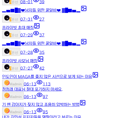
08-01
39
3
은선
▂▅▇█▓❤️남자들 위한 꿀알바❤️ ▓█▇▅▂
07-31
27
3
은선
프라이빗 초대 매칭
07-29
37
3
은선
▂▅▇█▓❤️남자들 위한 꿀알바❤️ ▓█▇▅▂
07-28
35
3
은선
프라이빗 사모님 매칭
07-27
42
3
은선
인도인이 MAGA를 좋지 않은 시선으로 보게 되는 이유
06-13
113
M
admin
정청래 대표님 절대 포기하지 마세요.
06-13
97
M
admin
기 쎈 강아지가 짖지 않고 조용히 압박하는 방법
06-13
95
M
admin
내가 김민석 지지자들을 명팔이라고 부르는 이유