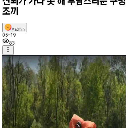
신뢰가 가다 못 해 부담스러운 구명
조끼
M
admin
05-19
83