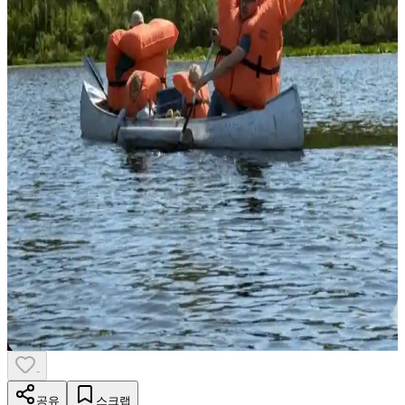
-
공유
스크랩