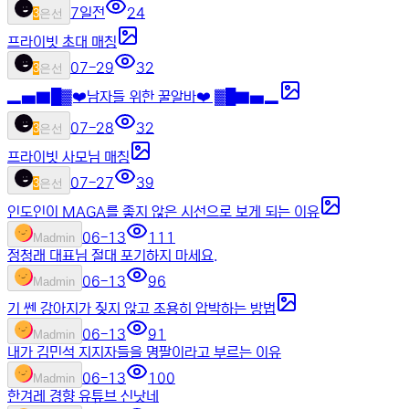
7일전
24
3
은선
프라이빗 초대 매칭
07-29
32
3
은선
▂▅▇█▓❤️남자들 위한 꿀알바❤️ ▓█▇▅▂
07-28
32
3
은선
프라이빗 사모님 매칭
07-27
39
3
은선
인도인이 MAGA를 좋지 않은 시선으로 보게 되는 이유
06-13
111
M
admin
정청래 대표님 절대 포기하지 마세요.
06-13
96
M
admin
기 쎈 강아지가 짖지 않고 조용히 압박하는 방법
06-13
91
M
admin
내가 김민석 지지자들을 명팔이라고 부르는 이유
06-13
100
M
admin
한겨레 경향 유튜브 신낫네