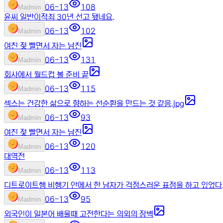
06-13
108
M
admin
윤씨 일반이적죄 30년 선고 됐네요.
06-13
102
M
admin
여친 젖 빨면서 자는 남친
06-13
131
M
admin
회사에서 월드컵 볼 준비 끝
06-13
115
M
admin
섹스는 건강한 삶으로 향하는 선순환을 만드는 것 같음.jpg
06-13
93
M
admin
여친 젖 빨면서 자는 남친
06-13
120
M
admin
대역전
06-13
113
M
admin
디트로이트행 비행기 안에서 한 남자가 걱정스러운 표정을 하고 있었다
06-13
95
M
admin
외국인이 일본어 배울때 고전한다는 의외의 장벽