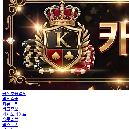
공식보증업체
먹튀검증
커뮤니티
광고홍보
카지노가이드
슬롯리뷰
픽스터존