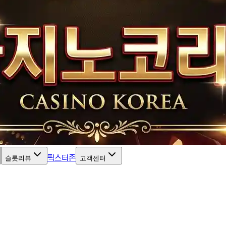
픽스터존
슬롯리뷰
고객센터