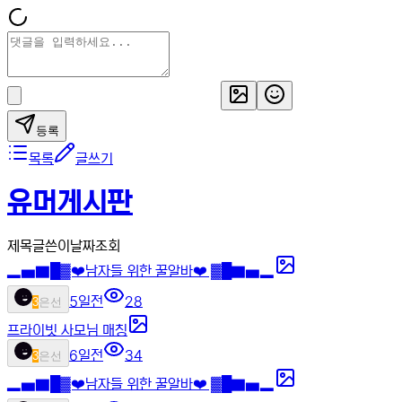
등록
목록
글쓰기
유머게시판
제목
글쓴이
날짜
조회
▂▅▇█▓❤️남자들 위한 꿀알바❤️ ▓█▇▅▂
5일전
28
3
은선
프라이빗 사모님 매칭
6일전
34
3
은선
▂▅▇█▓❤️남자들 위한 꿀알바❤️ ▓█▇▅▂