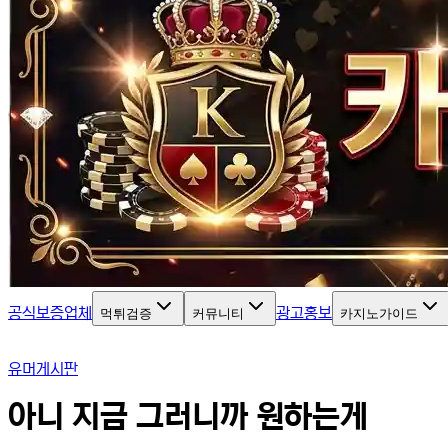
공식보증업체
광고홍보
먹튀검증
커뮤니티
카지노가이드
유머게시판
아니 지금 그러니까 원하는게