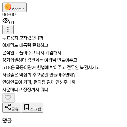
M
admin
06-09
61
투표용지 모자랐으니까
이재명도 대통령 탄핵하고
윤석열도 풀어주고 다시 계엄해서
장기집권하다 김건희는 여왕님 만들어주고
518은 폭동이란거 헌법에 박아주고 전두환 복권시키고
서울숲은 박정희 추모공원 만들어주면돼?
연예인들이 커피, 편의점 결제 안해주니까
서운하다고 징징까지 뭐냐
-
공유
스크랩
댓글