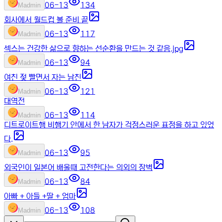
06-13
134
M
admin
회사에서 월드컵 볼 준비 끝
06-13
117
M
admin
섹스는 건강한 삶으로 향하는 선순환을 만드는 것 같음.jpg
06-13
94
M
admin
여친 젖 빨면서 자는 남친
06-13
121
M
admin
대역전
06-13
114
M
admin
디트로이트행 비행기 안에서 한 남자가 걱정스러운 표정을 하고 있었
다.
06-13
95
M
admin
외국인이 일본어 배울때 고전한다는 의외의 장벽
06-13
84
M
admin
아빠 + 아들 +딸 + 엄마
06-13
108
M
admin