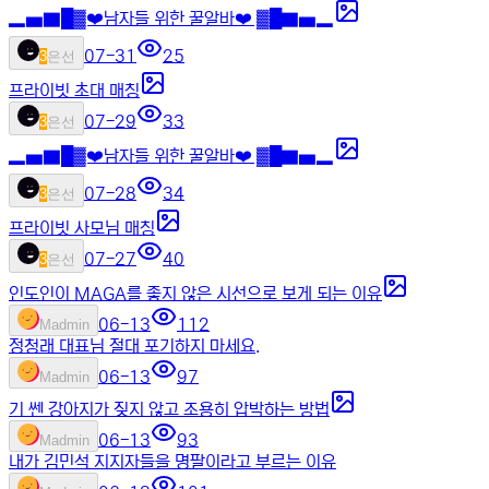
▂▅▇█▓❤️남자들 위한 꿀알바❤️ ▓█▇▅▂
07-31
25
3
은선
프라이빗 초대 매칭
07-29
33
3
은선
▂▅▇█▓❤️남자들 위한 꿀알바❤️ ▓█▇▅▂
07-28
34
3
은선
프라이빗 사모님 매칭
07-27
40
3
은선
인도인이 MAGA를 좋지 않은 시선으로 보게 되는 이유
06-13
112
M
admin
정청래 대표님 절대 포기하지 마세요.
06-13
97
M
admin
기 쎈 강아지가 짖지 않고 조용히 압박하는 방법
06-13
93
M
admin
내가 김민석 지지자들을 명팔이라고 부르는 이유