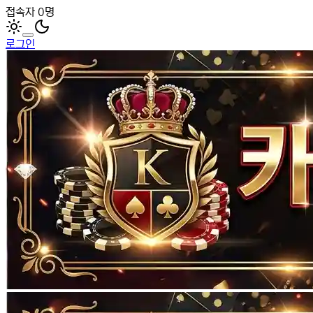
접속자 0명
로그인