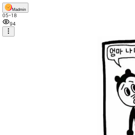
M
admin
05-18
94