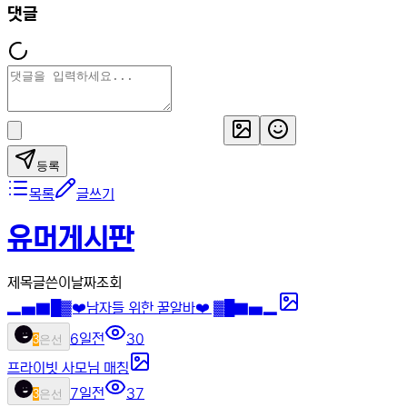
댓글
등록
목록
글쓰기
유머게시판
제목
글쓴이
날짜
조회
▂▅▇█▓❤️남자들 위한 꿀알바❤️ ▓█▇▅▂
6일전
30
3
은선
프라이빗 사모님 매칭
7일전
37
3
은선