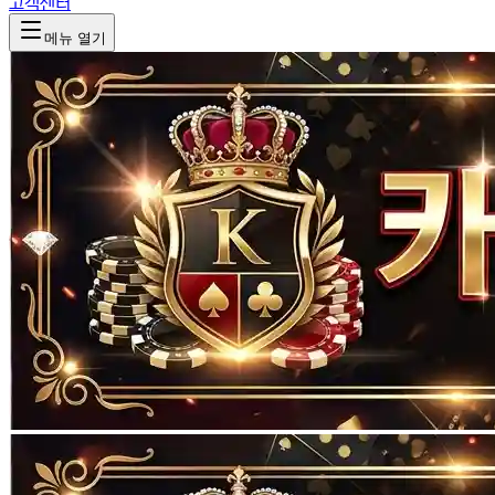
고객센터
메뉴 열기