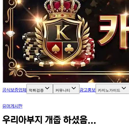
공식보증업체
광고홍보
먹튀검증
커뮤니티
카지노가이드
유머게시판
우리아부지 개줍 하셨음...