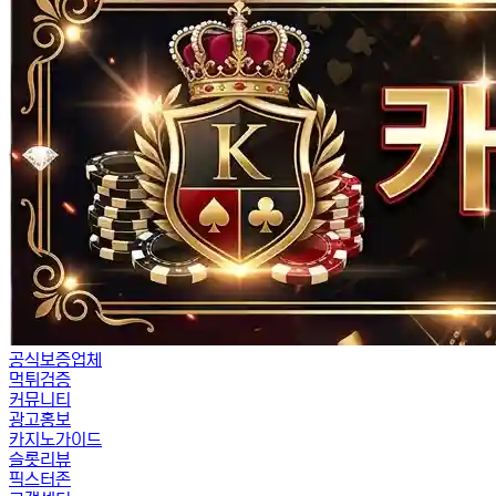
공식보증업체
먹튀검증
커뮤니티
광고홍보
카지노가이드
슬롯리뷰
픽스터존