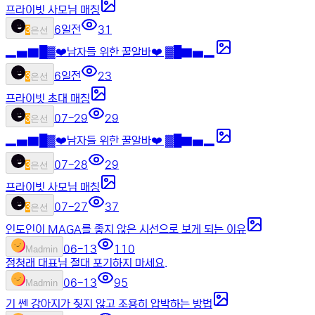
프라이빗 사모님 매칭
6일전
31
3
은선
▂▅▇█▓❤️남자들 위한 꿀알바❤️ ▓█▇▅▂
6일전
23
3
은선
프라이빗 초대 매칭
07-29
29
3
은선
▂▅▇█▓❤️남자들 위한 꿀알바❤️ ▓█▇▅▂
07-28
29
3
은선
프라이빗 사모님 매칭
07-27
37
3
은선
인도인이 MAGA를 좋지 않은 시선으로 보게 되는 이유
06-13
110
M
admin
정청래 대표님 절대 포기하지 마세요.
06-13
95
M
admin
기 쎈 강아지가 짖지 않고 조용히 압박하는 방법