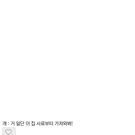
개 : 거 일단 이 집 사료부터 가져와봐!
-