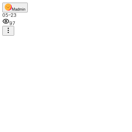
M
admin
05-23
97