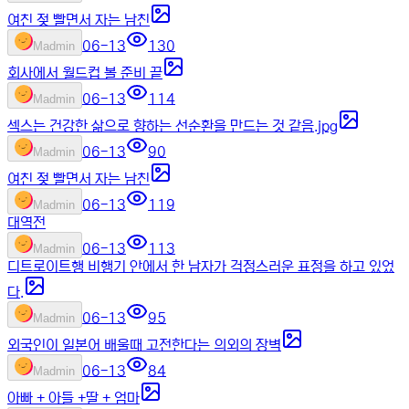
여친 젖 빨면서 자는 남친
06-13
130
M
admin
회사에서 월드컵 볼 준비 끝
06-13
114
M
admin
섹스는 건강한 삶으로 향하는 선순환을 만드는 것 같음.jpg
06-13
90
M
admin
여친 젖 빨면서 자는 남친
06-13
119
M
admin
대역전
06-13
113
M
admin
디트로이트행 비행기 안에서 한 남자가 걱정스러운 표정을 하고 있었
다.
06-13
95
M
admin
외국인이 일본어 배울때 고전한다는 의외의 장벽
06-13
84
M
admin
아빠 + 아들 +딸 + 엄마