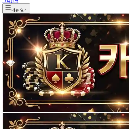
고객센터
메뉴 열기