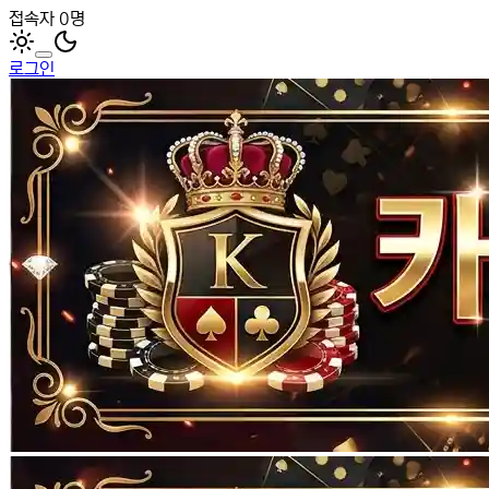
접속자 0명
로그인