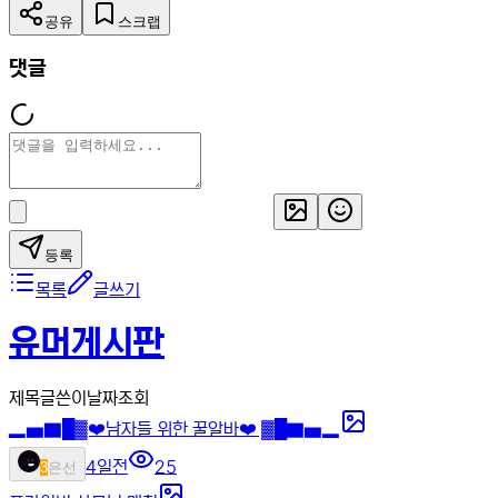
공유
스크랩
댓글
등록
목록
글쓰기
유머게시판
제목
글쓴이
날짜
조회
▂▅▇█▓❤️남자들 위한 꿀알바❤️ ▓█▇▅▂
4일전
25
3
은선