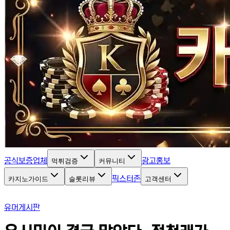
공식보증업체
광고홍보
먹튀검증
커뮤니티
픽스터존
카지노가이드
슬롯리뷰
고객센터
유머게시판