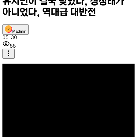
유시민이 결국 맞았다, 정청래가
아니었다, 역대급 대반전
M
admin
05-30
88