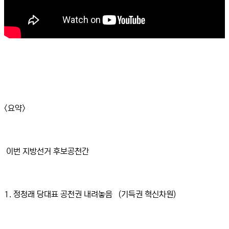
<요약>
이번 지방선거 후보공천간
1. 정청래 당대표 공천권 내려놓음 (기득권 혁신차원)