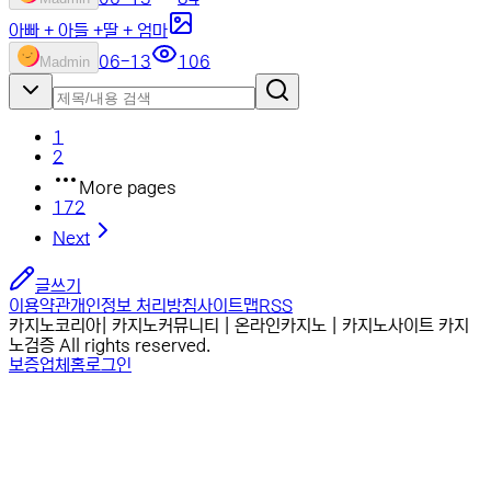
아빠 + 아들 +딸 + 엄마
06-13
106
M
admin
1
2
More pages
172
Next
글쓰기
이용약관
개인정보 처리방침
사이트맵
RSS
카지노코리아| 카지노커뮤니티 | 온라인카지노 | 카지노사이트 카지
노검증 All rights reserved.
보증업체
홈
로그인