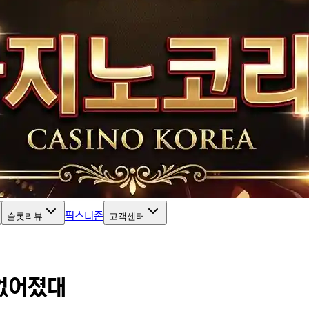
픽스터존
슬롯리뷰
고객센터
없어졌대