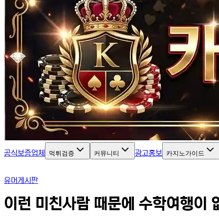
공식보증업체
광고홍보
먹튀검증
커뮤니티
카지노가이드
유머게시판
이런 미친사람 때문에 수학여행이 