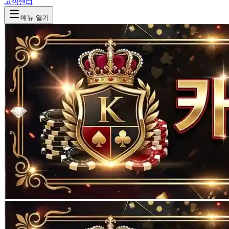
고객센터
메뉴 열기