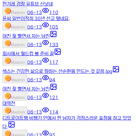
한겨레 경향 유튜브 신낫네
06-13
110
M
admin
윤씨 일반이적죄 30년 선고 됐네요.
06-13
105
M
admin
여친 젖 빨면서 자는 남친
06-13
133
M
admin
회사에서 월드컵 볼 준비 끝
06-13
117
M
admin
섹스는 건강한 삶으로 향하는 선순환을 만드는 것 같음.jpg
06-13
94
M
admin
여친 젖 빨면서 자는 남친
06-13
121
M
admin
대역전
06-13
114
M
admin
디트로이트행 비행기 안에서 한 남자가 걱정스러운 표정을 하고 있었
다.
06-13
95
M
admin