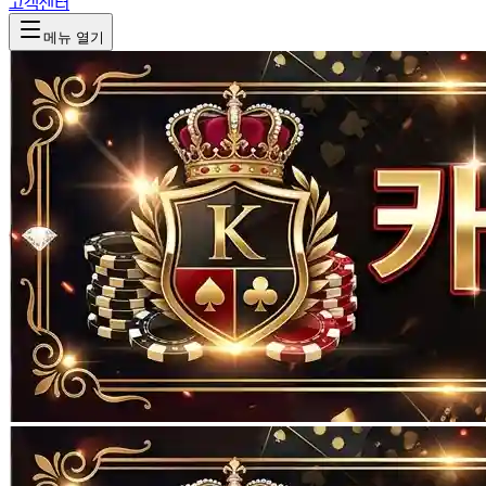
고객센터
메뉴 열기