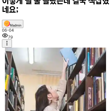
이렇게 될 줄 몰랐는데 결국 책잡혔
네요;
M
admin
06-04
79