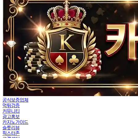
공식보증업체
먹튀검증
커뮤니티
광고홍보
카지노가이드
슬롯리뷰
픽스터존