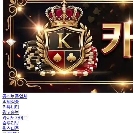
공식보증업체
먹튀검증
커뮤니티
광고홍보
카지노가이드
슬롯리뷰
픽스터존