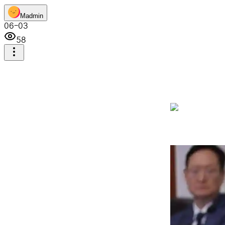
M
admin
06-03
58