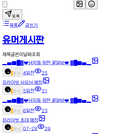
등록
목록
글쓰기
유머게시판
제목
글쓴이
날짜
조회
▂▅▇█▓❤️남자들 위한 꿀알바❤️ ▓█▇▅▂
4일전
25
3
은선
프라이빗 사모님 매칭
5일전
31
3
은선
▂▅▇█▓❤️남자들 위한 꿀알바❤️ ▓█▇▅▂
6일전
23
3
은선
프라이빗 초대 매칭
07-29
29
3
은선