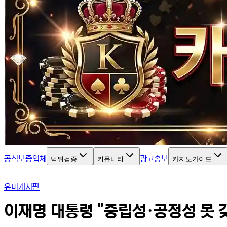
공식보증업체
광고홍보
먹튀검증
커뮤니티
카지노가이드
유머게시판
이재명 대통령 "중립성·공정성 못 