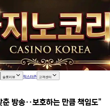
픽스터존
슬롯리뷰
고객센터
갖춘 방송‥보호하는 만큼 책임도"