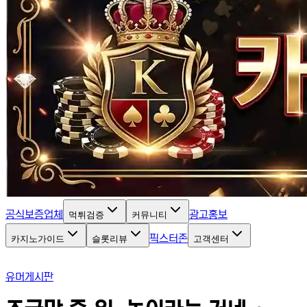
공식보증업체
광고홍보
먹튀검증
커뮤니티
픽스터존
카지노가이드
슬롯리뷰
고객센터
유머게시판