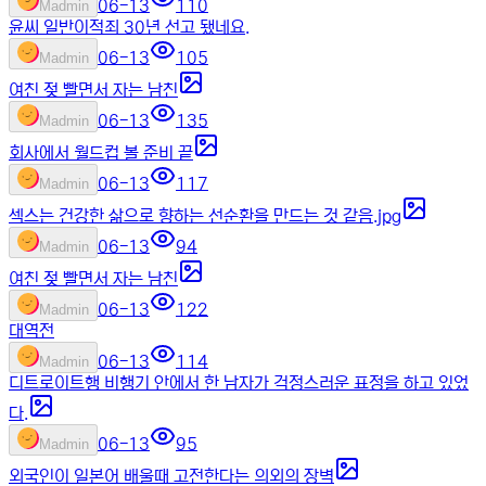
06-13
110
M
admin
윤씨 일반이적죄 30년 선고 됐네요.
06-13
105
M
admin
여친 젖 빨면서 자는 남친
06-13
135
M
admin
회사에서 월드컵 볼 준비 끝
06-13
117
M
admin
섹스는 건강한 삶으로 향하는 선순환을 만드는 것 같음.jpg
06-13
94
M
admin
여친 젖 빨면서 자는 남친
06-13
122
M
admin
대역전
06-13
114
M
admin
디트로이트행 비행기 안에서 한 남자가 걱정스러운 표정을 하고 있었
다.
06-13
95
M
admin
외국인이 일본어 배울때 고전한다는 의외의 장벽