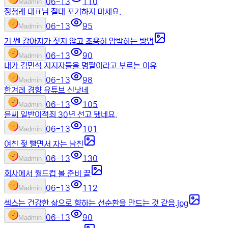
06-13
110
M
admin
정청래 대표님 절대 포기하지 마세요.
06-13
95
M
admin
기 쎈 강아지가 짖지 않고 조용히 압박하는 방법
06-13
90
M
admin
내가 김민석 지지자들을 명팔이라고 부르는 이유
06-13
98
M
admin
한겨레 경향 유튜브 신낫네
06-13
105
M
admin
윤씨 일반이적죄 30년 선고 됐네요.
06-13
101
M
admin
여친 젖 빨면서 자는 남친
06-13
130
M
admin
회사에서 월드컵 볼 준비 끝
06-13
112
M
admin
섹스는 건강한 삶으로 향하는 선순환을 만드는 것 같음.jpg
06-13
90
M
admin