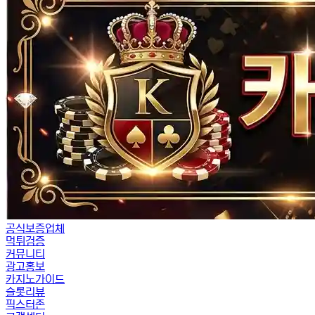
공식보증업체
먹튀검증
커뮤니티
광고홍보
카지노가이드
슬롯리뷰
픽스터존