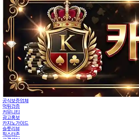
공식보증업체
먹튀검증
커뮤니티
광고홍보
카지노가이드
슬롯리뷰
픽스터존