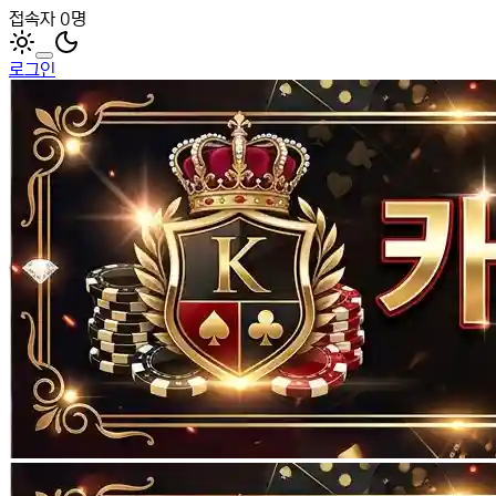
접속자 0명
로그인