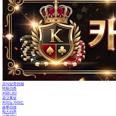
공식보증업체
먹튀검증
커뮤니티
광고홍보
카지노가이드
슬롯리뷰
픽스터존