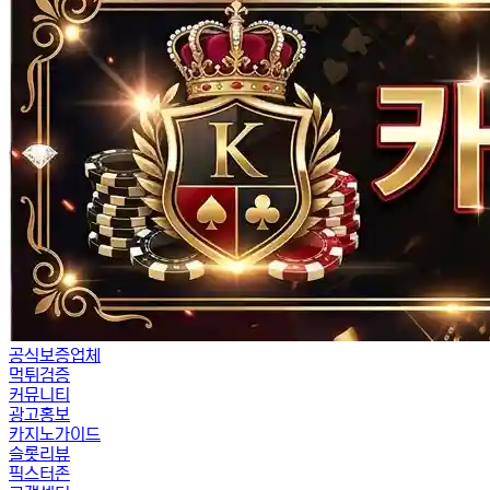
공식보증업체
먹튀검증
커뮤니티
광고홍보
카지노가이드
슬롯리뷰
픽스터존