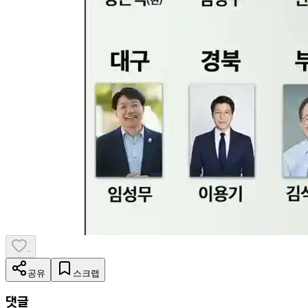
-
공유
스크랩
댓글