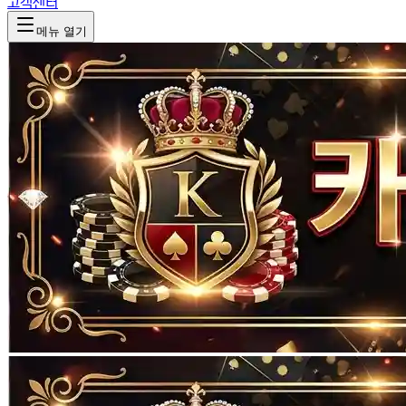
고객센터
메뉴 열기