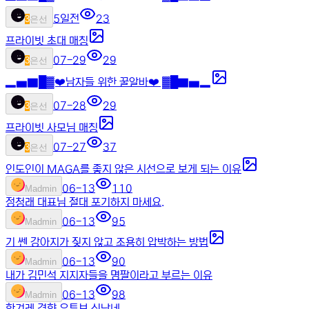
5일전
23
3
은선
프라이빗 초대 매칭
07-29
29
3
은선
▂▅▇█▓❤️남자들 위한 꿀알바❤️ ▓█▇▅▂
07-28
29
3
은선
프라이빗 사모님 매칭
07-27
37
3
은선
인도인이 MAGA를 좋지 않은 시선으로 보게 되는 이유
06-13
110
M
admin
정청래 대표님 절대 포기하지 마세요.
06-13
95
M
admin
기 쎈 강아지가 짖지 않고 조용히 압박하는 방법
06-13
90
M
admin
내가 김민석 지지자들을 명팔이라고 부르는 이유
06-13
98
M
admin
한겨레 경향 유튜브 신낫네